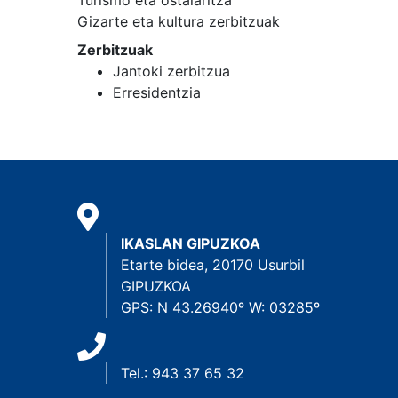
Turismo eta ostalaritza
Gizarte eta kultura zerbitzuak
Zerbitzuak
Jantoki zerbitzua
Erresidentzia
IKASLAN GIPUZKOA
Etarte bidea, 20170 Usurbil
GIPUZKOA
GPS: N 43.26940º W: 03285º
Tel.: 943 37 65 32