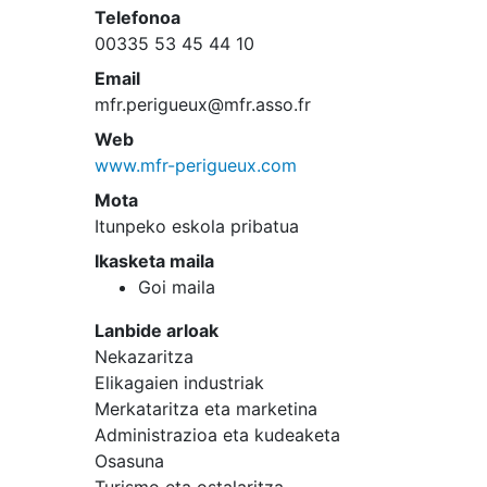
Telefonoa
00335 53 45 44 10
Email
mfr.perigueux@mfr.asso.fr
Web
www.mfr-perigueux.com
Mota
Itunpeko eskola pribatua
Ikasketa maila
Goi maila
Lanbide arloak
Nekazaritza
Elikagaien industriak
Merkataritza eta marketina
Administrazioa eta kudeaketa
Osasuna