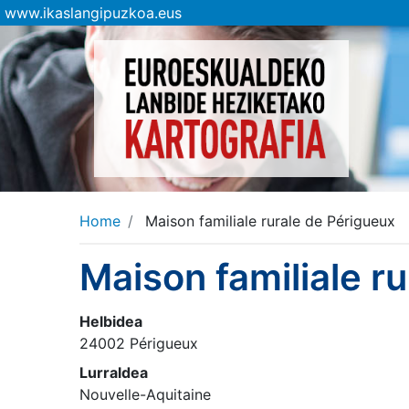
www.ikaslangipuzkoa.eus
Home
Maison familiale rurale de Périgueux
Maison familiale r
Helbidea
24002 Périgueux
Lurraldea
Nouvelle-Aquitaine