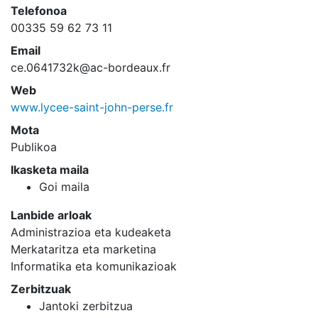
Telefonoa
00335 59 62 73 11
Email
ce.0641732k@ac-bordeaux.fr
Web
www.lycee-saint-john-perse.fr
Mota
Publikoa
Ikasketa maila
Goi maila
Lanbide arloak
Administrazioa eta kudeaketa
Merkataritza eta marketina
Informatika eta komunikazioak
Zerbitzuak
Jantoki zerbitzua