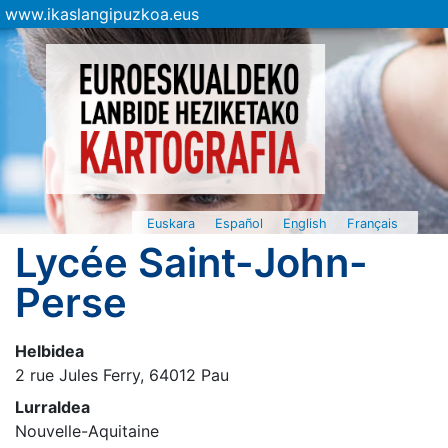
www.ikaslangipuzkoa.eus
Euskara
Español
English
Français
Lycée Saint-John-
Perse
Helbidea
2 rue Jules Ferry, 64012 Pau
Lurraldea
Nouvelle-Aquitaine