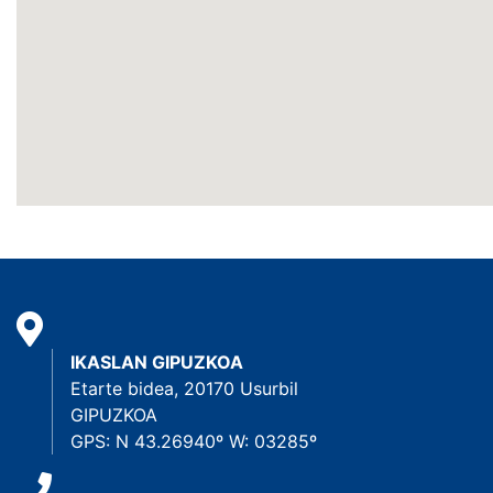
IKASLAN GIPUZKOA
Etarte bidea, 20170 Usurbil
GIPUZKOA
GPS: N 43.26940º W: 03285º