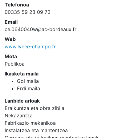
Telefonoa
00335 59 28 09 73
Email
ce.0640040w@ac-bordeaux.fr
Web
www.lycee-champo.fr
Mota
Publikoa
Ikasketa maila
Goi maila
Erdi maila
Lanbide arloak
Eraikuntza eta obra zibila
Nekazaritza
Fabrikazio mekanikoa
Instalatzea eta mantentzea
Garraioa eta ibilgailuen mantentze lanak