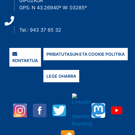
GIPUZKOA
GPS: N 43.26940º W: 03285º
Tel.: 943 37 65 32
PRIBATUTASUN ETA COOKIE POLITIKA
KONTAKTUA
LEGE OHARRA