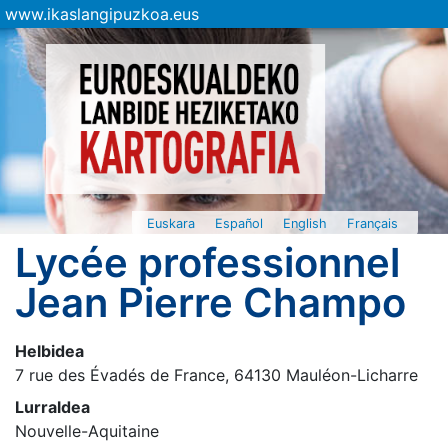
www.ikaslangipuzkoa.eus
Euskara
Español
English
Français
Lycée professionnel
Jean Pierre Champo
Helbidea
7 rue des Évadés de France, 64130 Mauléon-Licharre
Lurraldea
Nouvelle-Aquitaine