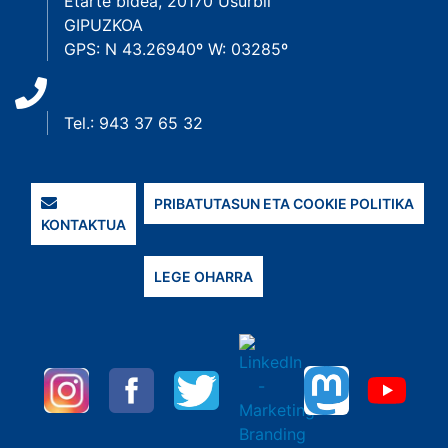
Etarte bidea, 20170 Usurbil
GIPUZKOA
GPS: N 43.26940º W: 03285º
Tel.: 943 37 65 32
PRIBATUTASUN ETA COOKIE POLITIKA
KONTAKTUA
LEGE OHARRA