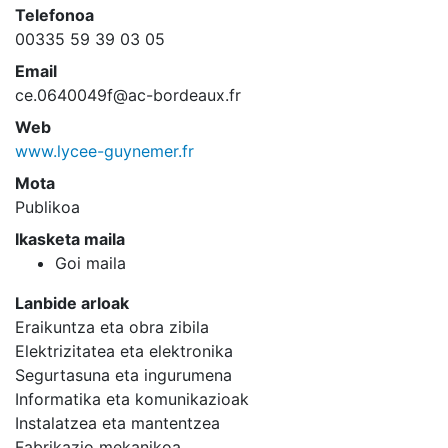
Telefonoa
00335 59 39 03 05
Email
ce.0640049f@ac-bordeaux.fr
Web
www.lycee-guynemer.fr
Mota
Publikoa
Ikasketa maila
Goi maila
Lanbide arloak
Eraikuntza eta obra zibila
Elektrizitatea eta elektronika
Segurtasuna eta ingurumena
Informatika eta komunikazioak
Instalatzea eta mantentzea
Fabrikazio mekanikoa