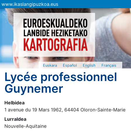
www.ikaslangipuzkoa.eus
Euskara
Español
English
Français
Lycée professionnel
Guynemer
Helbidea
1 avenue du 19 Mars 1962, 64404 Oloron-Sainte-Marie
Lurraldea
Nouvelle-Aquitaine