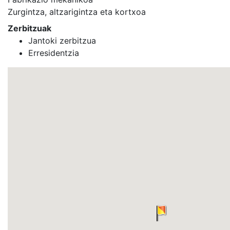
Zurgintza, altzarigintza eta kortxoa
Zerbitzuak
Jantoki zerbitzua
Erresidentzia