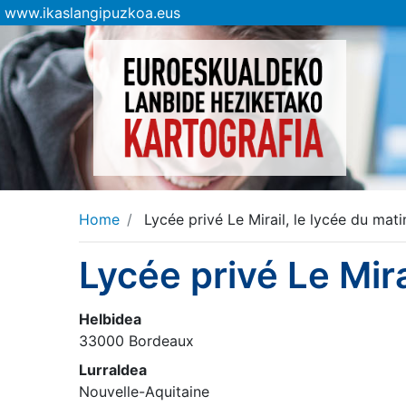
www.ikaslangipuzkoa.eus
Home
Lycée privé Le Mirail, le lycée du mati
Lycée privé Le Mira
Helbidea
33000 Bordeaux
Lurraldea
Nouvelle-Aquitaine