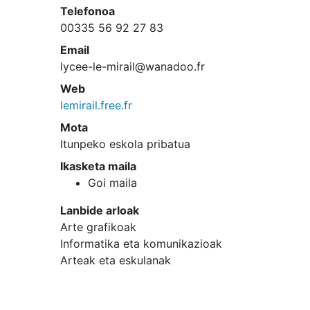
Telefonoa
00335 56 92 27 83
Email
lycee-le-mirail@wanadoo.fr
Web
lemirail.free.fr
Mota
Itunpeko eskola pribatua
Ikasketa maila
Goi maila
Lanbide arloak
Arte grafikoak
Informatika eta komunikazioak
Arteak eta eskulanak