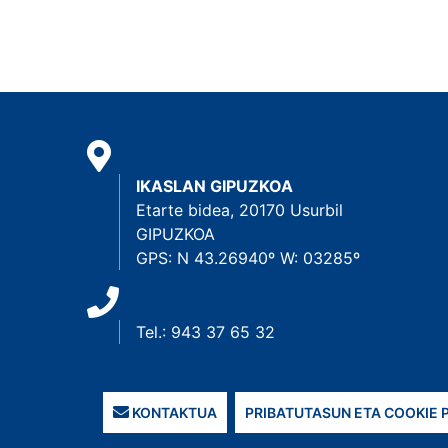
IKASLAN GIPUZKOA
Etarte bidea, 20170 Usurbil
GIPUZKOA
GPS: N 43.26940º W: 03285º
Tel.: 943 37 65 32
KONTAKTUA
PRIBATUTASUN ETA COOKIE 