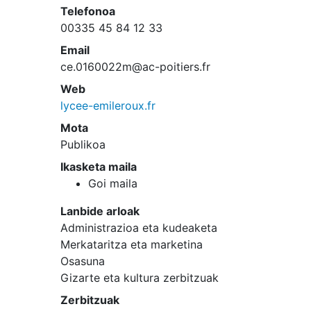
Telefonoa
00335 45 84 12 33
Email
ce.0160022m@ac-poitiers.fr
Web
lycee-emileroux.fr
Mota
Publikoa
Ikasketa maila
Goi maila
Lanbide arloak
Administrazioa eta kudeaketa
Merkataritza eta marketina
Osasuna
Gizarte eta kultura zerbitzuak
Zerbitzuak