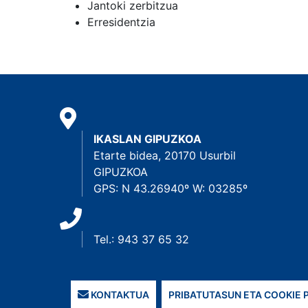
Jantoki zerbitzua
Erresidentzia
IKASLAN GIPUZKOA
Etarte bidea, 20170 Usurbil
GIPUZKOA
GPS: N 43.26940º W: 03285º
Tel.: 943 37 65 32
KONTAKTUA
PRIBATUTASUN ETA COOKIE 