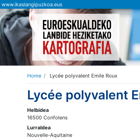
www.ikaslangipuzkoa.eus
Home
Lycée polyvalent Emile Roux
Lycée polyvalent 
Helbidea
16500 Confolens
Lurraldea
Nouvelle-Aquitaine