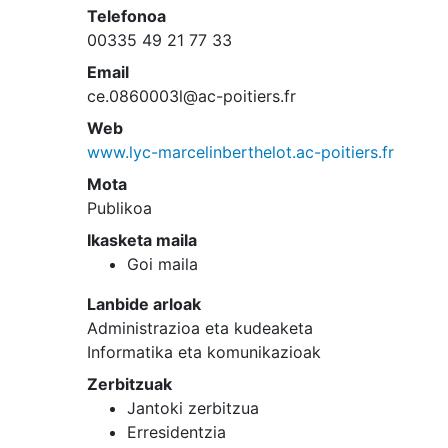
Telefonoa
00335 49 21 77 33
Email
ce.0860003l@ac-poitiers.fr
Web
www.lyc-marcelinberthelot.ac-poitiers.fr
Mota
Publikoa
Ikasketa maila
Goi maila
Lanbide arloak
Administrazioa eta kudeaketa
Informatika eta komunikazioak
Zerbitzuak
Jantoki zerbitzua
Erresidentzia