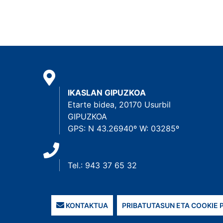
IKASLAN GIPUZKOA
Etarte bidea, 20170 Usurbil
GIPUZKOA
GPS: N 43.26940º W: 03285º
Tel.: 943 37 65 32
KONTAKTUA
PRIBATUTASUN ETA COOKIE 