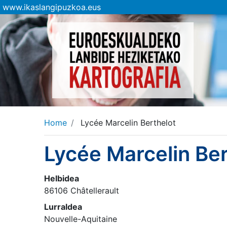
www.ikaslangipuzkoa.eus
Home
Lycée Marcelin Berthelot
Lycée Marcelin Ber
Helbidea
86106 Châtellerault
Lurraldea
Nouvelle-Aquitaine