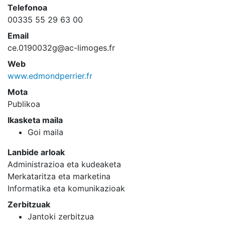
Telefonoa
00335 55 29 63 00
Email
ce.0190032g@ac-limoges.fr
Web
www.edmondperrier.fr
Mota
Publikoa
Ikasketa maila
Goi maila
Lanbide arloak
Administrazioa eta kudeaketa
Merkataritza eta marketina
Informatika eta komunikazioak
Zerbitzuak
Jantoki zerbitzua