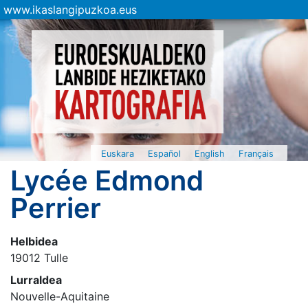
www.ikaslangipuzkoa.eus
Euskara
Español
English
Français
Lycée Edmond
Perrier
Helbidea
19012 Tulle
Lurraldea
Nouvelle-Aquitaine