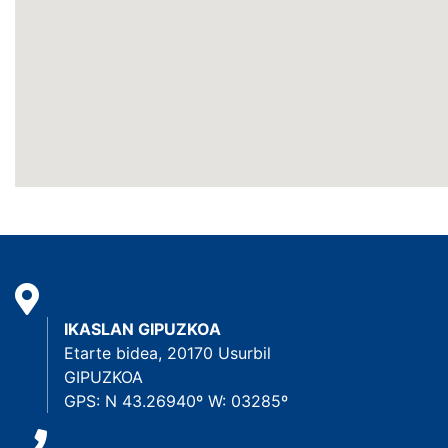
IKASLAN GIPUZKOA
Etarte bidea, 20170 Usurbil
GIPUZKOA
GPS: N 43.26940º W: 03285º