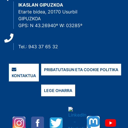
IKASLAN GIPUZKOA
Etarte bidea, 20170 Usurbil
GIPUZKOA
GPS: N 43.26940º W: 03285º
Tel.: 943 37 65 32
PRIBATUTASUN ETA COOKIE POLITIKA
KONTAKTUA
LEGE OHARRA