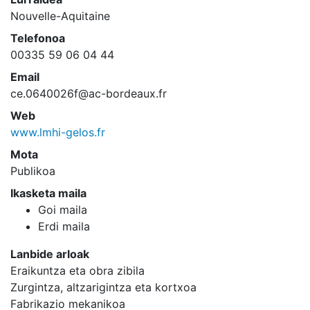
Nouvelle-Aquitaine
Telefonoa
00335 59 06 04 44
Email
ce.0640026f@ac-bordeaux.fr
Web
www.lmhi-gelos.fr
Mota
Publikoa
Ikasketa maila
Goi maila
Erdi maila
Lanbide arloak
Eraikuntza eta obra zibila
Zurgintza, altzarigintza eta kortxoa
Fabrikazio mekanikoa