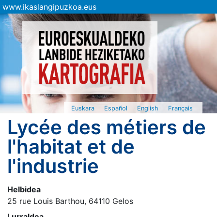
www.ikaslangipuzkoa.eus
Euskara
Español
English
Français
Lycée des métiers de
l'habitat et de
l'industrie
Helbidea
25 rue Louis Barthou, 64110 Gelos
Lurraldea