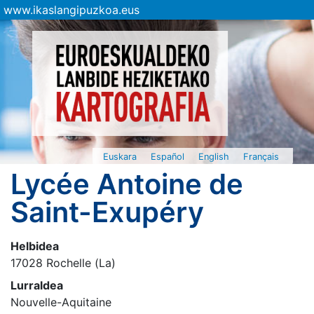
www.ikaslangipuzkoa.eus
Euskara
Español
English
Français
Lycée Antoine de
Saint-Exupéry
Helbidea
17028 Rochelle (La)
Lurraldea
Nouvelle-Aquitaine