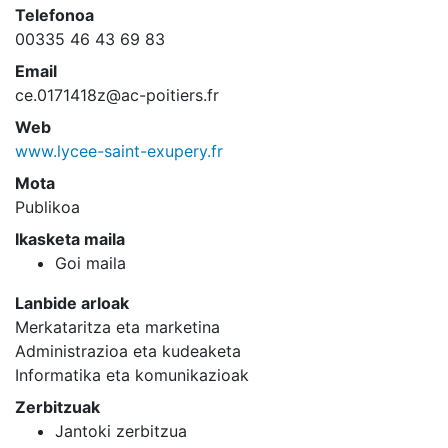
Telefonoa
00335 46 43 69 83
Email
ce.0171418z@ac-poitiers.fr
Web
www.lycee-saint-exupery.fr
Mota
Publikoa
Ikasketa maila
Goi maila
Lanbide arloak
Merkataritza eta marketina
Administrazioa eta kudeaketa
Informatika eta komunikazioak
Zerbitzuak
Jantoki zerbitzua