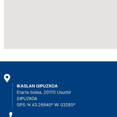
IKASLAN GIPUZKOA
Etarte bidea, 20170 Usurbil
GIPUZKOA
GPS: N 43.26940º W: 03285º