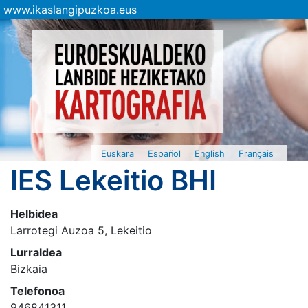
www.ikaslangipuzkoa.eus
Euskara
Español
English
Français
IES Lekeitio BHI
Helbidea
Larrotegi Auzoa 5, Lekeitio
Lurraldea
Bizkaia
Telefonoa
946841311