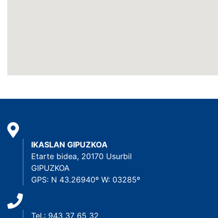
IKASLAN GIPUZKOA
Etarte bidea, 20170 Usurbil
GIPUZKOA
GPS: N 43.26940º W: 03285º
Tel.: 943 37 65 32