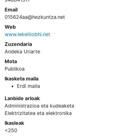
Email
015624aa@hezkuntza.net
Web
www.lekeitiobhi.net
Zuzendaria
Andeka Uriarte
Mota
Publikoa
Ikasketa maila
Erdi maila
Lanbide arloak
Administrazioa eta kudeaketa
Elektrizitatea eta elektronika
Ikasleak
<250