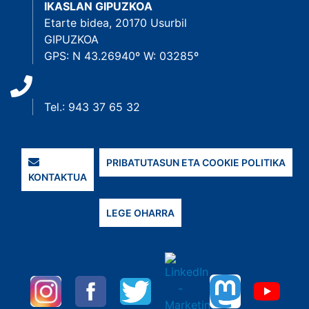
IKASLAN GIPUZKOA
Etarte bidea, 20170 Usurbil
GIPUZKOA
GPS: N 43.26940º W: 03285º
Tel.: 943 37 65 32
PRIBATUTASUN ETA COOKIE POLITIKA
KONTAKTUA
LEGE OHARRA