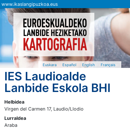
www.ikaslangipuzkoa.eus
Euskara
Español
English
Français
IES Laudioalde
Lanbide Eskola BHI
Helbidea
Virgen del Carmen 17, Laudio/Llodio
Lurraldea
Araba