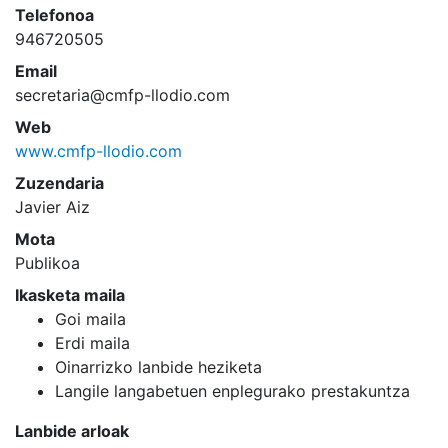
Telefonoa
946720505
Email
secretaria@cmfp-llodio.com
Web
www.cmfp-llodio.com
Zuzendaria
Javier Aiz
Mota
Publikoa
Ikasketa maila
Goi maila
Erdi maila
Oinarrizko lanbide heziketa
Langile langabetuen enplegurako prestakuntza
Lanbide arloak