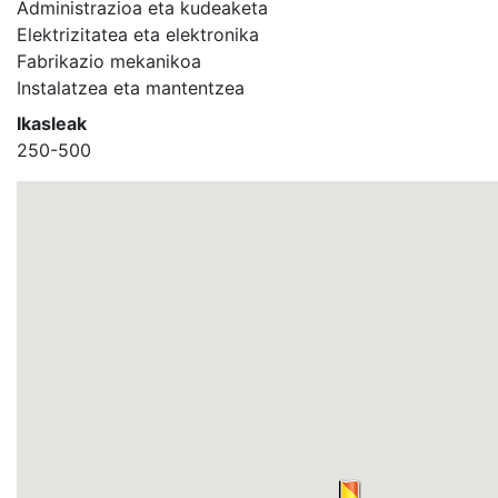
Administrazioa eta kudeaketa
Elektrizitatea eta elektronika
Fabrikazio mekanikoa
Instalatzea eta mantentzea
Ikasleak
250-500