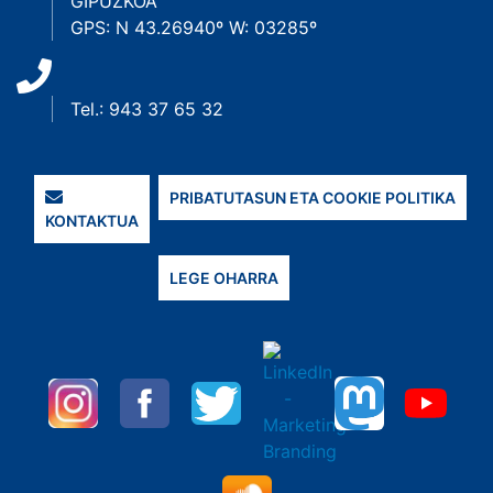
GIPUZKOA
GPS: N 43.26940º W: 03285º
Tel.: 943 37 65 32
PRIBATUTASUN ETA COOKIE POLITIKA
KONTAKTUA
LEGE OHARRA