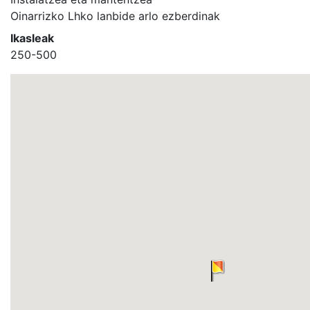
Oinarrizko Lhko lanbide arlo ezberdinak
Ikasleak
250-500