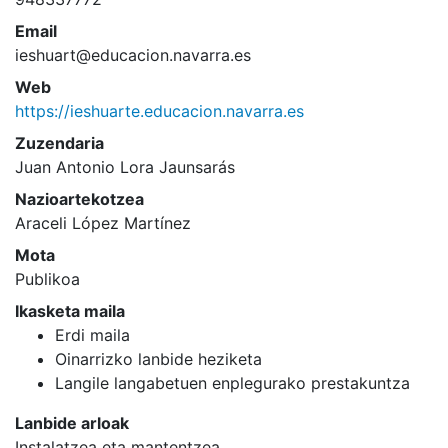
Email
ieshuart@educacion.navarra.es
Web
https://ieshuarte.educacion.navarra.es
Zuzendaria
Juan Antonio Lora Jaunsarás
Nazioartekotzea
Araceli López Martínez
Mota
Publikoa
Ikasketa maila
Erdi maila
Oinarrizko lanbide heziketa
Langile langabetuen enplegurako prestakuntza
Lanbide arloak
Instalatzea eta mantentzea