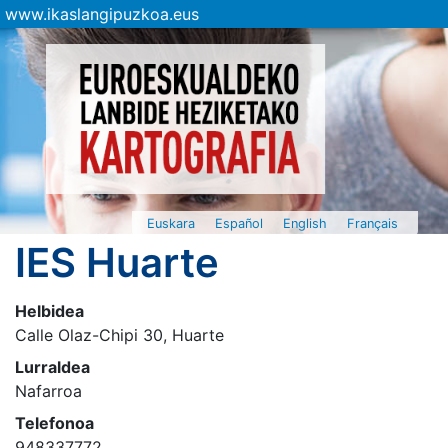
www.ikaslangipuzkoa.eus
Euskara
Español
English
Français
IES Huarte
Helbidea
Calle Olaz-Chipi 30, Huarte
Lurraldea
Nafarroa
Telefonoa
948337772