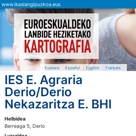
www.ikaslangipuzkoa.eus
Euskara
Español
English
Français
IES E. Agraria
Derio/Derio
Nekazaritza E. BHI
Helbidea
Berreaga 5, Derio
Lurraldea