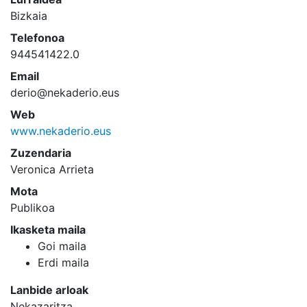
Bizkaia
Telefonoa
944541422.0
Email
derio@nekaderio.eus
Web
www.nekaderio.eus
Zuzendaria
Veronica Arrieta
Mota
Publikoa
Ikasketa maila
Goi maila
Erdi maila
Lanbide arloak
Nekazaritza