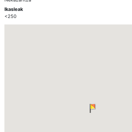
Ikasleak
<250