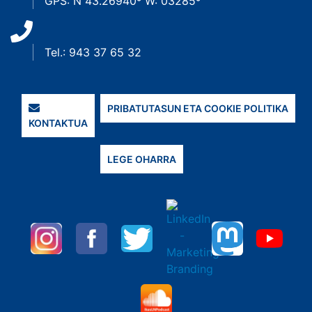
GPS: N 43.26940º W: 03285º
Tel.: 943 37 65 32
PRIBATUTASUN ETA COOKIE POLITIKA
KONTAKTUA
LEGE OHARRA