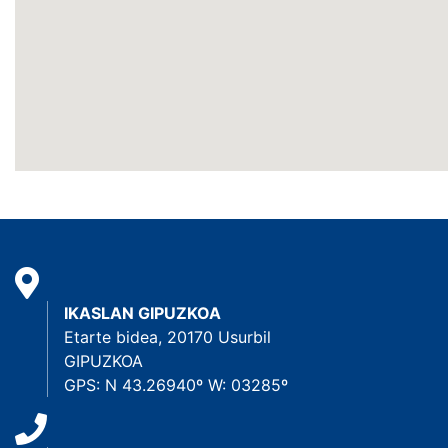
IKASLAN GIPUZKOA
Etarte bidea, 20170 Usurbil
GIPUZKOA
GPS: N 43.26940º W: 03285º