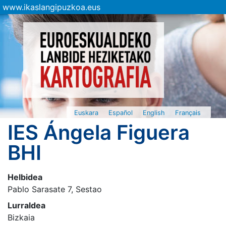
www.ikaslangipuzkoa.eus
Euskara
Español
English
Français
IES Ángela Figuera
BHI
Helbidea
Pablo Sarasate 7, Sestao
Lurraldea
Bizkaia