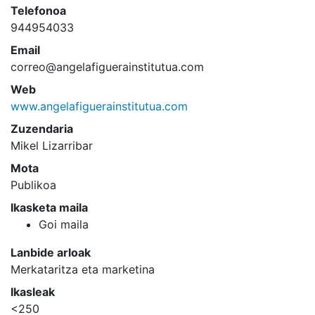
Telefonoa
944954033
Email
correo@angelafiguerainstitutua.com
Web
www.angelafiguerainstitutua.com
Zuzendaria
Mikel Lizarribar
Mota
Publikoa
Ikasketa maila
Goi maila
Lanbide arloak
Merkataritza eta marketina
Ikasleak
<250