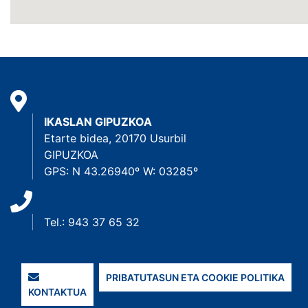
IKASLAN GIPUZKOA
Etarte bidea, 20170 Usurbil
GIPUZKOA
GPS: N 43.26940º W: 03285º
Tel.: 943 37 65 32
PRIBATUTASUN ETA COOKIE POLITIKA
KONTAKTUA