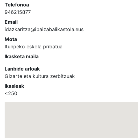
Telefonoa
946215877
Email
idazkaritza@ibaizabalikastola.eus
Mota
Itunpeko eskola pribatua
Ikasketa maila
Lanbide arloak
Gizarte eta kultura zerbitzuak
Ikasleak
<250