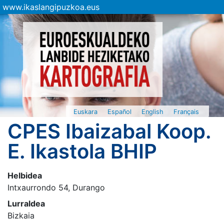
www.ikaslangipuzkoa.eus
Euskara
Español
English
Français
CPES Ibaizabal Koop.
E. Ikastola BHIP
Helbidea
Intxaurrondo 54, Durango
Lurraldea
Bizkaia