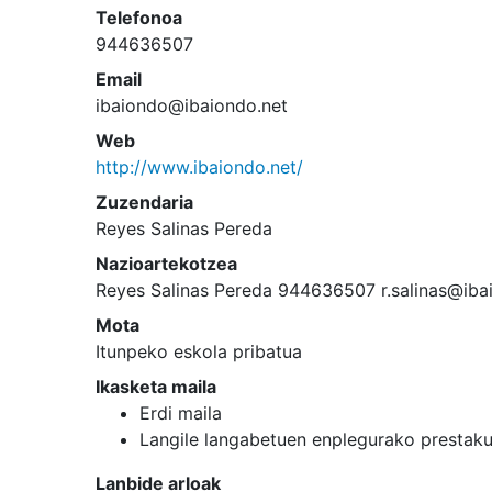
Telefonoa
944636507
Email
ibaiondo@ibaiondo.net
Web
http://www.ibaiondo.net/
Zuzendaria
Reyes Salinas Pereda
Nazioartekotzea
Reyes Salinas Pereda 944636507 r.salinas@iba
Mota
Itunpeko eskola pribatua
Ikasketa maila
Erdi maila
Langile langabetuen enplegurako prestak
Lanbide arloak