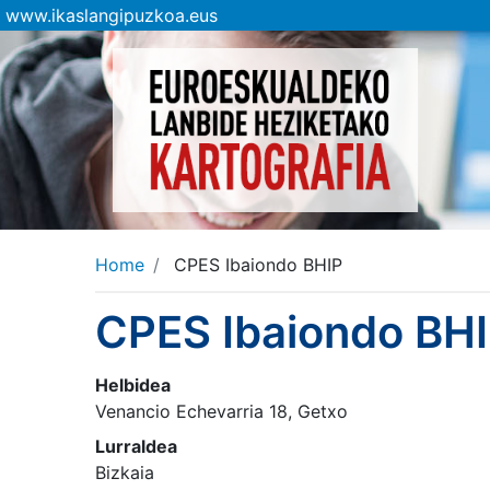
www.ikaslangipuzkoa.eus
Home
CPES Ibaiondo BHIP
CPES Ibaiondo BH
Helbidea
Venancio Echevarria 18, Getxo
Lurraldea
Bizkaia