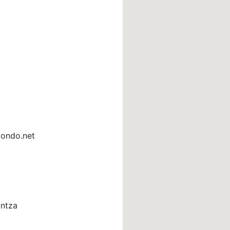
iondo.net
untza