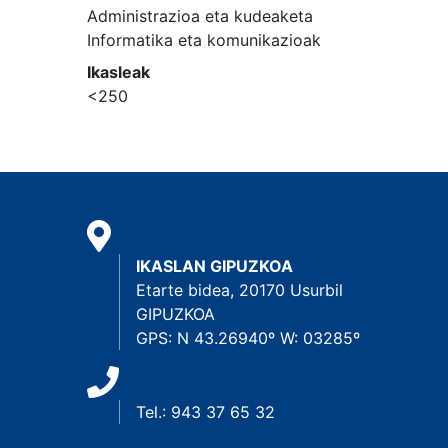
Administrazioa eta kudeaketa
Informatika eta komunikazioak
Ikasleak
<250
IKASLAN GIPUZKOA
Etarte bidea, 20170 Usurbil
GIPUZKOA
GPS: N 43.26940º W: 03285º
Tel.: 943 37 65 32