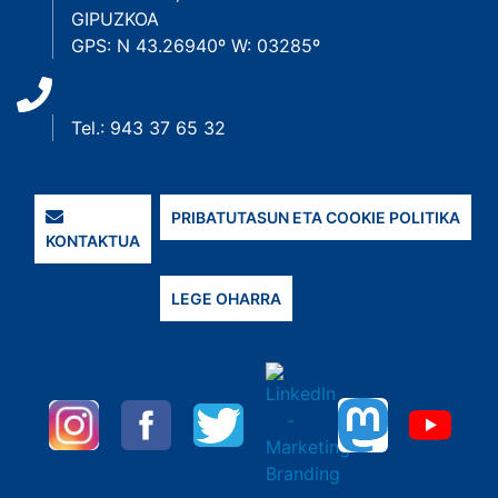
GIPUZKOA
GPS: N 43.26940º W: 03285º
Tel.: 943 37 65 32
PRIBATUTASUN ETA COOKIE POLITIKA
KONTAKTUA
LEGE OHARRA