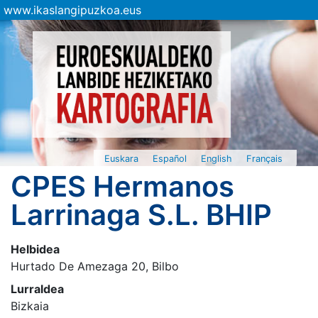
www.ikaslangipuzkoa.eus
Euskara
Español
English
Français
CPES Hermanos
Larrinaga S.L. BHIP
Helbidea
Hurtado De Amezaga 20, Bilbo
Lurraldea
Bizkaia