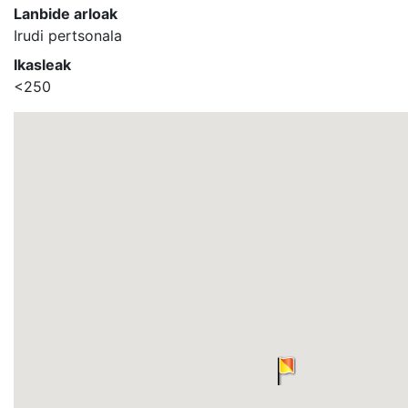
Lanbide arloak
Irudi pertsonala
Ikasleak
<250