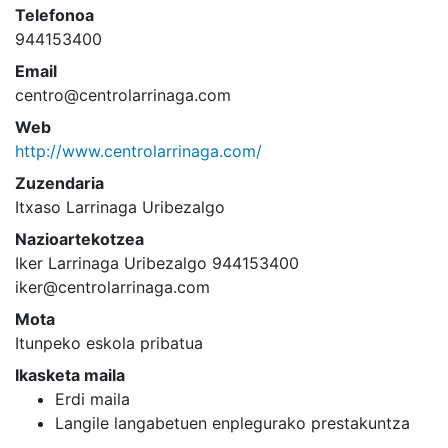
Telefonoa
944153400
Email
centro@centrolarrinaga.com
Web
http://www.centrolarrinaga.com/
Zuzendaria
Itxaso Larrinaga Uribezalgo
Nazioartekotzea
Iker Larrinaga Uribezalgo 944153400
iker@centrolarrinaga.com
Mota
Itunpeko eskola pribatua
Ikasketa maila
Erdi maila
Langile langabetuen enplegurako prestakuntza