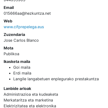
Email
015666aa@hezkuntza.net
Web
www.cifprepelega.eus
Zuzendaria
Jose Carlos Blanco
Mota
Publikoa
Ikasketa maila
Goi maila
Erdi maila
Langile langabetuen enplegurako prestakuntza
Lanbide arloak
Administrazioa eta kudeaketa
Merkataritza eta marketina
Elektrizitatea eta elektronika