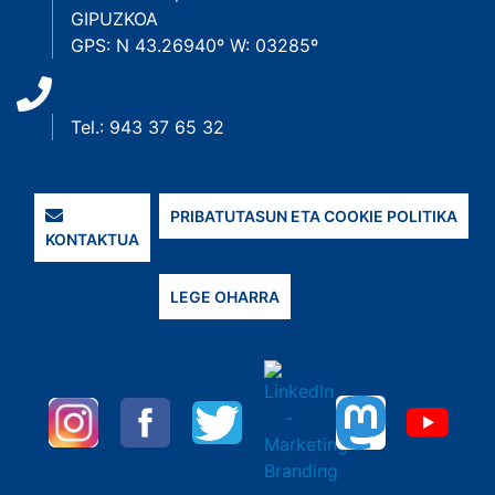
GIPUZKOA
GPS: N 43.26940º W: 03285º
Tel.: 943 37 65 32
PRIBATUTASUN ETA COOKIE POLITIKA
KONTAKTUA
LEGE OHARRA