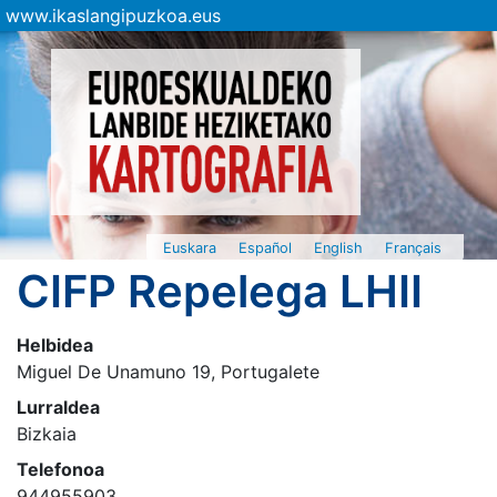
www.ikaslangipuzkoa.eus
Euskara
Español
English
Français
CIFP Repelega LHII
Helbidea
Miguel De Unamuno 19, Portugalete
Lurraldea
Bizkaia
Telefonoa
944955903