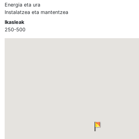
Energia eta ura
Instalatzea eta mantentzea
Ikasleak
250-500