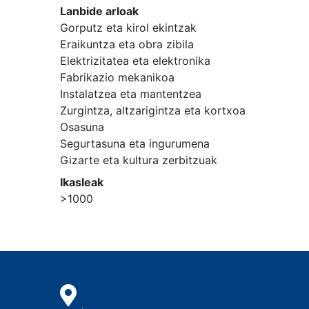
Lanbide arloak
Gorputz eta kirol ekintzak
Eraikuntza eta obra zibila
Elektrizitatea eta elektronika
Fabrikazio mekanikoa
Instalatzea eta mantentzea
Zurgintza, altzarigintza eta kortxoa
Osasuna
Segurtasuna eta ingurumena
Gizarte eta kultura zerbitzuak
Ikasleak
>1000