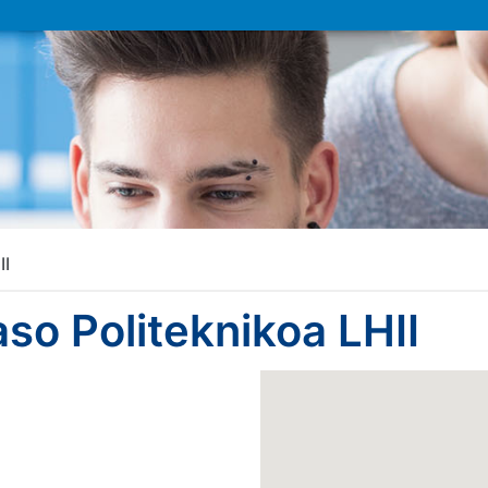
II
aso Politeknikoa LHII