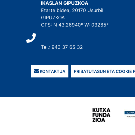
IKASLAN GIPUZKOA
Etarte bidea, 20170 Usurbil
GIPUZKOA
GPS: N 43.26940º W: 03285º
Tel.: 943 37 65 32
KONTAKTUA
PRIBATUTASUN ETA COOKIE 