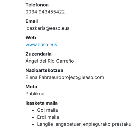
Telefonoa
0034 943455422
Email
idazkaria@easo.eus
Web
www.easo.eus
Zuzendaria
Ángel del Río Carreño
Nazioartekotzea
Elena Fabraeuroproject@ieaso.com
Mota
Publikoa
Ikasketa maila
Goi maila
Erdi maila
Langile langabetuen enplegurako prestak