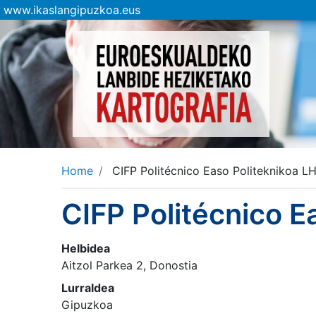
www.ikaslangipuzkoa.eus
Home
CIFP Politécnico Easo Politeknikoa LH
CIFP Politécnico E
Helbidea
Aitzol Parkea 2, Donostia
Lurraldea
Gipuzkoa