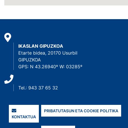
IKASLAN GIPUZKOA
Etarte bidea, 20170 Usurbil
GIPUZKOA
GPS: N 43.26940º W: 03285º
Tel.: 943 37 65 32
PRIBATUTASUN ETA COOKIE POLITIKA
KONTAKTUA