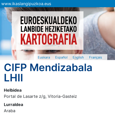
www.ikaslangipuzkoa.eus
Euskara
Español
English
Français
CIFP Mendizabala
LHII
Helbidea
Portal de Lasarte z/g, Vitoria-Gasteiz
Lurraldea
Araba