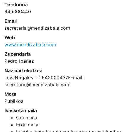
Telefonoa
945000440
Email
secretaria@mendizabala.com
Web
www.mendizabala.com
Zuzendaria
Pedro Ibañez
Nazioartekotzea
Luis Nogales Tlf 945000437E-mail:
secretario@mendizabala.com
Mota
Publikoa
Ikasketa maila
Goi maila
Erdi maila
Langile langabetuen enplegurako prestakuntza