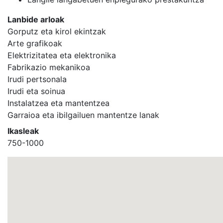
Lanbide arloak
Gorputz eta kirol ekintzak
Arte grafikoak
Elektrizitatea eta elektronika
Fabrikazio mekanikoa
Irudi pertsonala
Irudi eta soinua
Instalatzea eta mantentzea
Garraioa eta ibilgailuen mantentze lanak
Ikasleak
750-1000