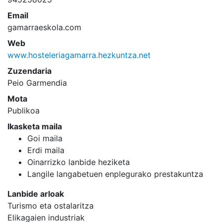
Email
gamarraeskola.com
Web
www.hosteleriagamarra.hezkuntza.net
Zuzendaria
Peio Garmendia
Mota
Publikoa
Ikasketa maila
Goi maila
Erdi maila
Oinarrizko lanbide heziketa
Langile langabetuen enplegurako prestakuntza
Lanbide arloak
Turismo eta ostalaritza
Elikagaien industriak