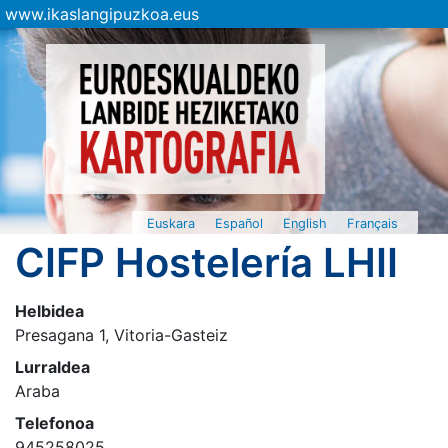
www.ikaslangipuzkoa.eus
Euskara
Español
English
Français
CIFP Hostelería LHII
Helbidea
Presagana 1, Vitoria-Gasteiz
Lurraldea
Araba
Telefonoa
945258025