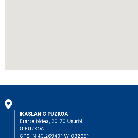
IKASLAN GIPUZKOA
Etarte bidea, 20170 Usurbil
GIPUZKOA
GPS: N 43.26940º W: 03285º