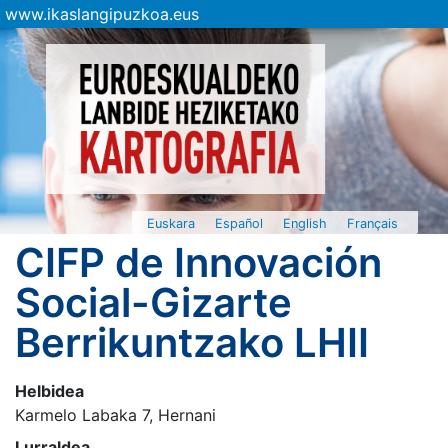
www.ikaslangipuzkoa.eus
Euskara
Español
English
Français
CIFP de Innovación
Social-Gizarte
Berrikuntzako LHII
Helbidea
Karmelo Labaka 7, Hernani
Lurraldea