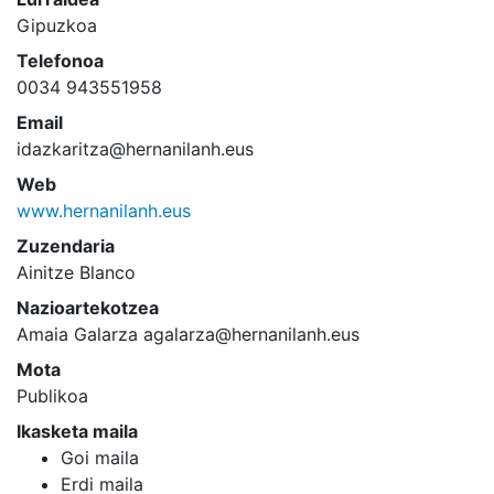
Gipuzkoa
Telefonoa
0034 943551958
Email
idazkaritza@hernanilanh.eus
Web
www.hernanilanh.eus
Zuzendaria
Ainitze Blanco
Nazioartekotzea
Amaia Galarza agalarza@hernanilanh.eus
Mota
Publikoa
Ikasketa maila
Goi maila
Erdi maila