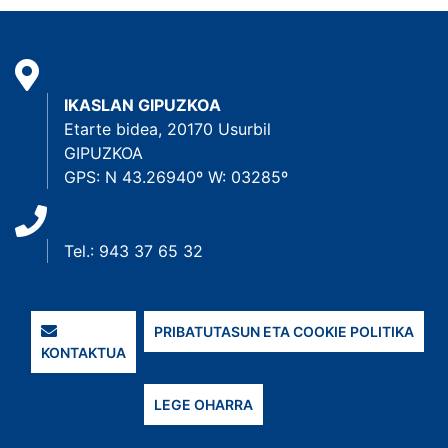
IKASLAN GIPUZKOA
Etarte bidea, 20170 Usurbil
GIPUZKOA
GPS: N 43.26940º W: 03285º
Tel.: 943 37 65 32
PRIBATUTASUN ETA COOKIE POLITIKA
KONTAKTUA
LEGE OHARRA