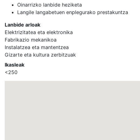
Oinarrizko lanbide heziketa
Langile langabetuen enplegurako prestakuntza
Lanbide arloak
Elektrizitatea eta elektronika
Fabrikazio mekanikoa
Instalatzea eta mantentzea
Gizarte eta kultura zerbitzuak
Ikasleak
<250