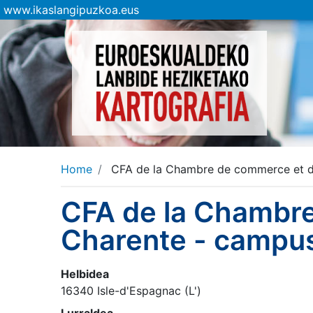
www.ikaslangipuzkoa.eus
Home
CFA de la Chambre de commerce et d'
CFA de la Chambre
Charente - campu
Helbidea
16340 Isle-d'Espagnac (L')