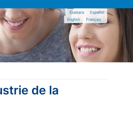
Euskara
Español
English
Français
trie de la