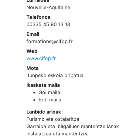
Lurraldea
Nouvelle-Aquitaine
Telefonoa
00335 45 90 13 13
Email
formations@cifop.fr
Web
www.cifop.fr
Mota
Itunpeko eskola pribatua
Ikasketa maila
Goi maila
Erdi maila
Lanbide arloak
Turismo eta ostalaritza
Garraioa eta ibilgailuen mantentze lanak
Instalatzea eta mantentzea