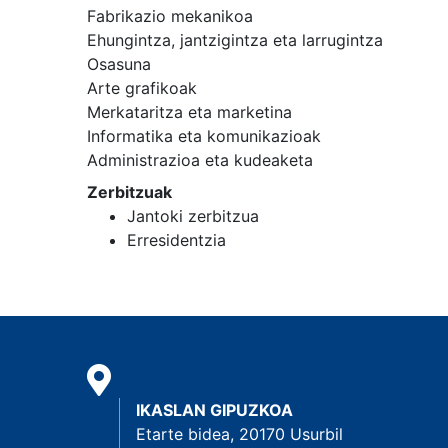
Fabrikazio mekanikoa
Ehungintza, jantzigintza eta larrugintza
Osasuna
Arte grafikoak
Merkataritza eta marketina
Informatika eta komunikazioak
Administrazioa eta kudeaketa
Zerbitzuak
Jantoki zerbitzua
Erresidentzia
IKASLAN GIPUZKOA
Etarte bidea, 20170 Usurbil