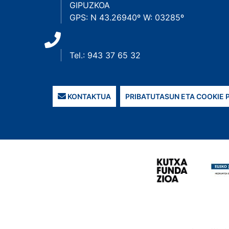
GIPUZKOA
GPS: N 43.26940º W: 03285º
Tel.: 943 37 65 32
KONTAKTUA
PRIBATUTASUN ETA COOKIE 