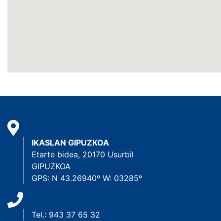
IKASLAN GIPUZKOA
Etarte bidea, 20170 Usurbil
GIPUZKOA
GPS: N 43.26940º W: 03285º
Tel.: 943 37 65 32