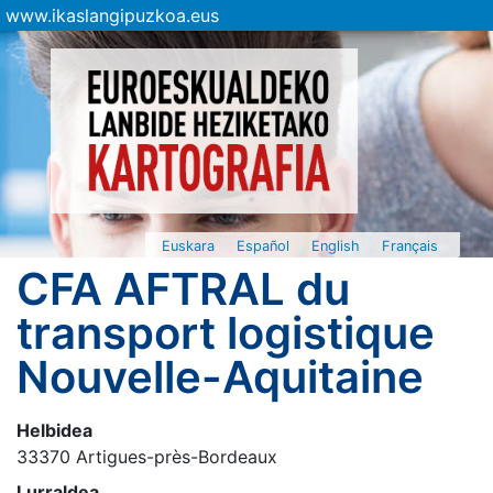
www.ikaslangipuzkoa.eus
Euskara
Español
English
Français
CFA AFTRAL du
transport logistique
Nouvelle-Aquitaine
Helbidea
33370 Artigues-près-Bordeaux
Lurraldea