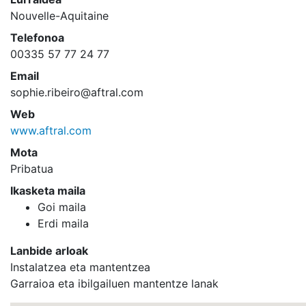
Nouvelle-Aquitaine
Telefonoa
00335 57 77 24 77
Email
sophie.ribeiro@aftral.com
Web
www.aftral.com
Mota
Pribatua
Ikasketa maila
Goi maila
Erdi maila
Lanbide arloak
Instalatzea eta mantentzea
Garraioa eta ibilgailuen mantentze lanak