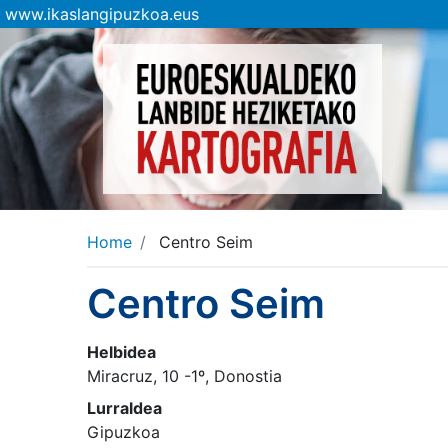
www.ikaslangipuzkoa.eus
Home
Centro Seim
Centro Seim
Helbidea
Miracruz, 10 -1º, Donostia
Lurraldea
Gipuzkoa