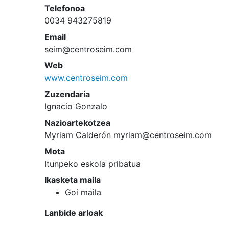
Telefonoa
0034 943275819
Email
seim@centroseim.com
Web
www.centroseim.com
Zuzendaria
Ignacio Gonzalo
Nazioartekotzea
Myriam Calderón myriam@centroseim.com
Mota
Itunpeko eskola pribatua
Ikasketa maila
Goi maila
Lanbide arloak