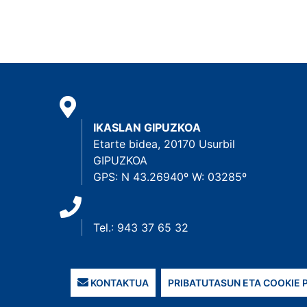
IKASLAN GIPUZKOA
Etarte bidea, 20170 Usurbil
GIPUZKOA
GPS: N 43.26940º W: 03285º
Tel.: 943 37 65 32
KONTAKTUA
PRIBATUTASUN ETA COOKIE 