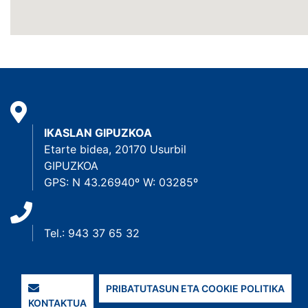
IKASLAN GIPUZKOA
Etarte bidea, 20170 Usurbil
GIPUZKOA
GPS: N 43.26940º W: 03285º
Tel.: 943 37 65 32
PRIBATUTASUN ETA COOKIE POLITIKA
KONTAKTUA