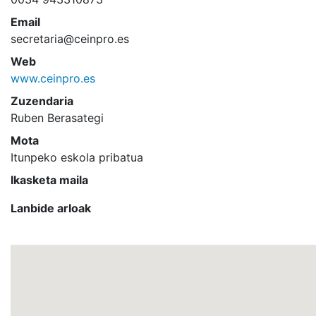
Email
secretaria@ceinpro.es
Web
www.ceinpro.es
Zuzendaria
Ruben Berasategi
Mota
Itunpeko eskola pribatua
Ikasketa maila
Lanbide arloak