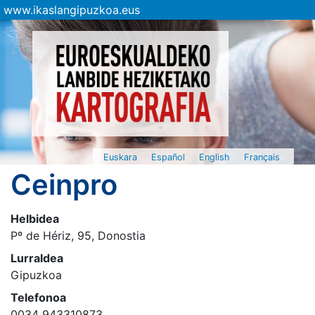
www.ikaslangipuzkoa.eus
Euskara
Español
English
Français
Ceinpro
Helbidea
Pº de Hériz, 95, Donostia
Lurraldea
Gipuzkoa
Telefonoa
0034 943310873