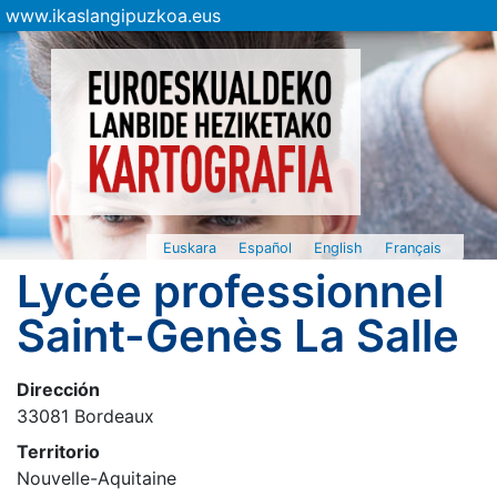
www.ikaslangipuzkoa.eus
Euskara
Español
English
Français
Lycée professionnel
Saint-Genès La Salle
Dirección
33081 Bordeaux
Territorio
Nouvelle-Aquitaine