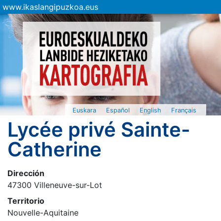
www.ikaslangipuzkoa.eus
Euskara
Español
English
Français
Lycée privé Sainte-
Catherine
Dirección
47300 Villeneuve-sur-Lot
Territorio
Nouvelle-Aquitaine