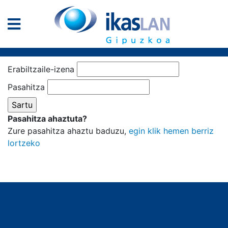
Erabiltzaile-izena
Pasahitza
Pasahitza ahaztuta?
Zure pasahitza ahaztu baduzu,
egin klik hemen berriz
lortzeko