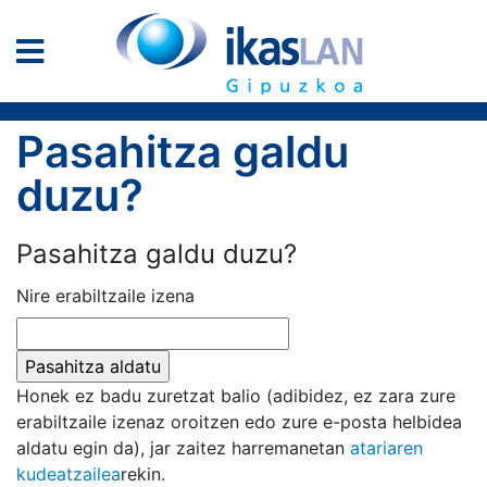
Pasahitza galdu
duzu?
Pasahitza galdu duzu?
Nire erabiltzaile izena
Honek ez badu zuretzat balio (adibidez, ez zara zure
erabiltzaile izenaz oroitzen edo zure e-posta helbidea
aldatu egin da), jar zaitez harremanetan
atariaren
kudeatzailea
rekin.