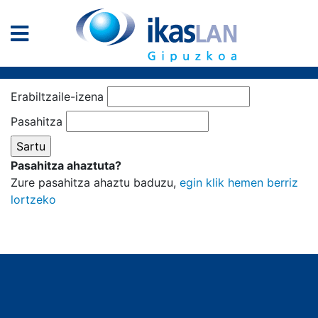
Erabiltzaile-izena
Pasahitza
Pasahitza ahaztuta?
Zure pasahitza ahaztu baduzu,
egin klik hemen berriz
lortzeko