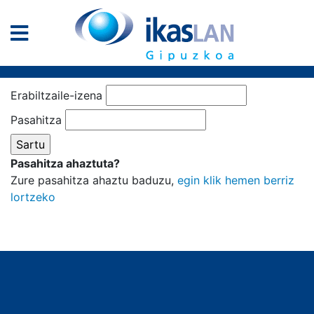
Erabiltzaile-izena
Pasahitza
Pasahitza ahaztuta?
Zure pasahitza ahaztu baduzu,
egin klik hemen berriz
lortzeko