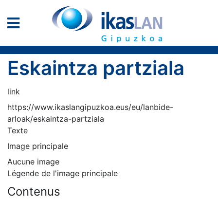
Eskaintza partziala
link
https://www.ikaslangipuzkoa.eus/eu/lanbide-
arloak/eskaintza-partziala
Texte
Image principale
Aucune image
Légende de l'image principale
Contenus