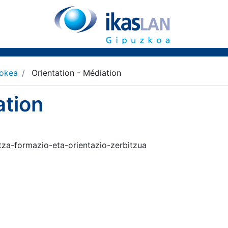
lokea
Orientation - Médiation
ation
tza-formazio-eta-orientazio-zerbitzua