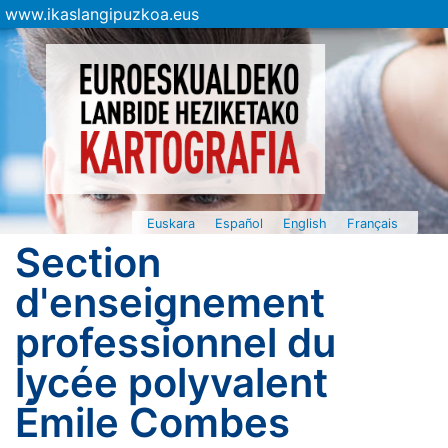
www.ikaslangipuzkoa.eus
Euskara
Español
English
Français
Section
d'enseignement
professionnel du
lycée polyvalent
Émile Combes