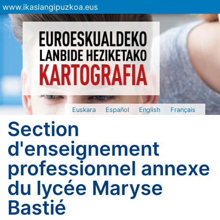
www.ikaslangipuzkoa.eus
Euskara
Español
English
Français
Section
d'enseignement
professionnel annexe
du lycée Maryse
Bastié