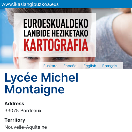
www.ikaslangipuzkoa.eus
Euskara
Español
English
Français
Lycée Michel
Montaigne
Address
33075 Bordeaux
Territory
Nouvelle-Aquitaine