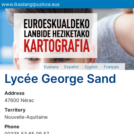
www.ikaslangipuzkoa.eus
Euskara
Español
English
Français
Lycée George Sand
Address
47600 Nérac
Territory
Nouvelle-Aquitaine
Phone
00335 53 65 09 57