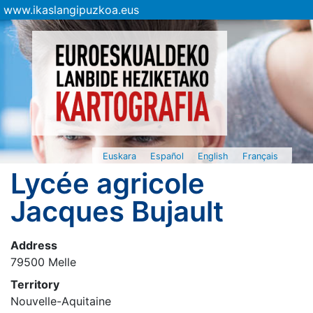
www.ikaslangipuzkoa.eus
Euskara
Español
English
Français
Lycée agricole
Jacques Bujault
Address
79500 Melle
Territory
Nouvelle-Aquitaine