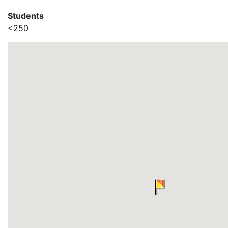
Students
<250