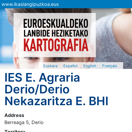
www.ikaslangipuzkoa.eus
Euskara
Español
English
Français
IES E. Agraria
Derio/Derio
Nekazaritza E. BHI
Address
Berreaga 5, Derio
Territory