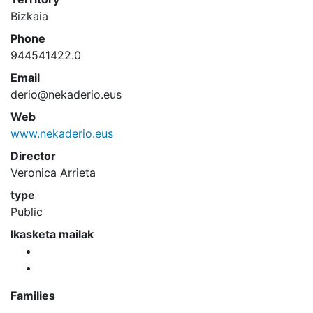
Bizkaia
Phone
944541422.0
Email
derio@nekaderio.eus
Web
www.nekaderio.eus
Director
Veronica Arrieta
type
Public
Ikasketa mailak
Families