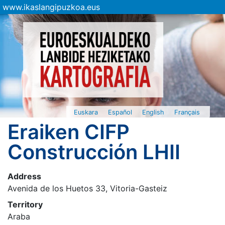
www.ikaslangipuzkoa.eus
Euskara
Español
English
Français
Eraiken CIFP
Construcción LHII
Address
Avenida de los Huetos 33, Vitoria-Gasteiz
Territory
Araba