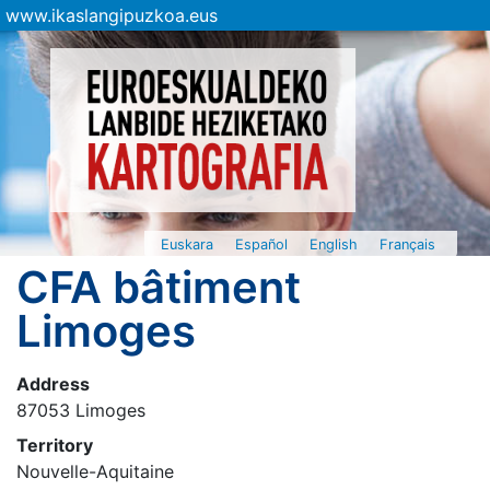
www.ikaslangipuzkoa.eus
Euskara
Español
English
Français
CFA bâtiment
Limoges
Address
87053 Limoges
Territory
Nouvelle-Aquitaine