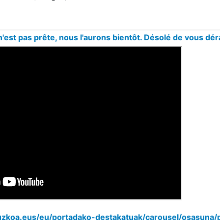
n'est pas prête, nous l'aurons bientôt. Désolé de vous dé
uzkoa.eus/eu/portadako-destakatuak/carousel/osasuna/