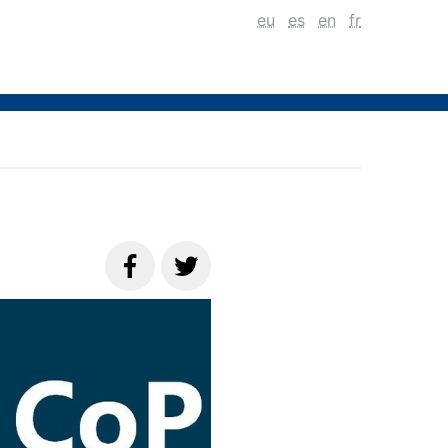
eu
es
en
fr
D