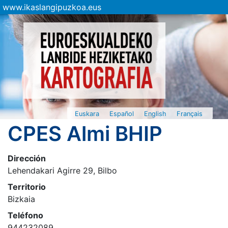
www.ikaslangipuzkoa.eus
Euskara
Español
English
Français
CPES Almi BHIP
Dirección
Lehendakari Agirre 29, Bilbo
Territorio
Bizkaia
Teléfono
944232089