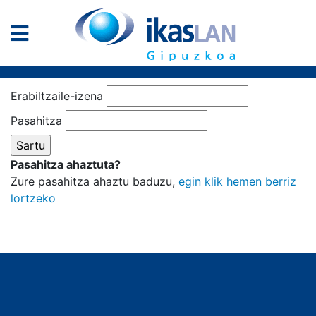
Erabiltzaile-izena
Pasahitza
Pasahitza ahaztuta?
Zure pasahitza ahaztu baduzu,
egin klik hemen berriz
lortzeko