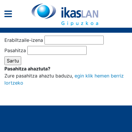
Erabiltzaile-izena
Pasahitza
Pasahitza ahaztuta?
Zure pasahitza ahaztu baduzu,
egin klik hemen berriz
lortzeko