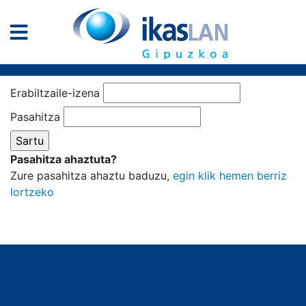
Erabiltzaile-izena
Pasahitza
Pasahitza ahaztuta?
Zure pasahitza ahaztu baduzu,
egin klik hemen berriz
lortzeko