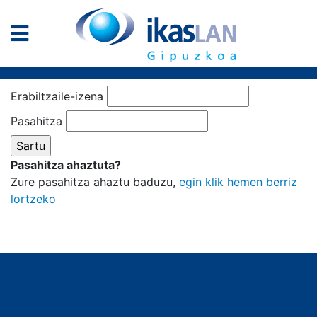
Erabiltzaile-izena
Pasahitza
Pasahitza ahaztuta?
Zure pasahitza ahaztu baduzu,
egin klik hemen berriz
lortzeko