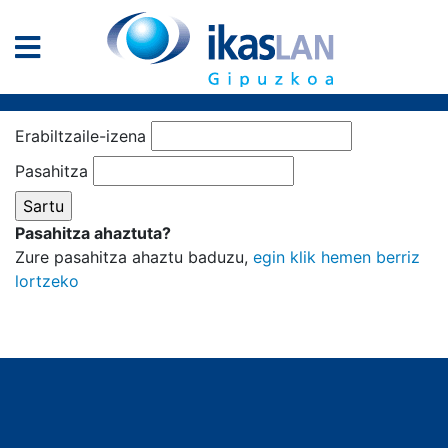
Erabiltzaile-izena
Pasahitza
Pasahitza ahaztuta?
Zure pasahitza ahaztu baduzu,
egin klik hemen berriz
lortzeko